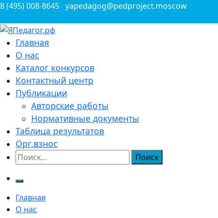
Перейти
8 (495) 008-8645
yapedagog@pedproject.moscow
к
содержимому
Всероссийские конкурсы для педагогов
Главная
ЯПедагог.рф
О нас
Каталог конкурсов
Контактный центр
Публикации
Авторские работы
Нормативные документы
Таблица результатов
Орг.взнос
Найти:
Главная
О нас