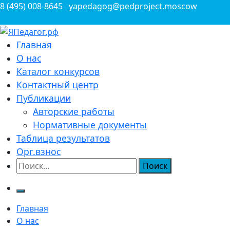
Перейти
8 (495) 008-8645
yapedagog@pedproject.moscow
к
содержимому
Всероссийские конкурсы для педагогов
Главная
ЯПедагог.рф
О нас
Каталог конкурсов
Контактный центр
Публикации
Авторские работы
Нормативные документы
Таблица результатов
Орг.взнос
Найти:
Главная
О нас