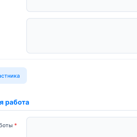
астника
я работа
боты