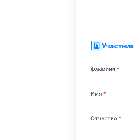
Сайт (не
Участник
заполняйте
это поле)
Фамилия
Имя
Отчество