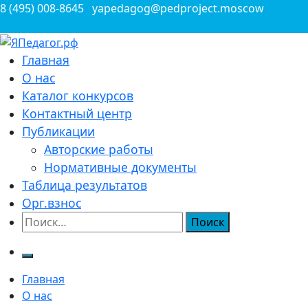
Перейти
8 (495) 008-8645
yapedagog@pedproject.moscow
к
содержимому
Всероссийские конкурсы для педагогов
Главная
ЯПедагог.рф
О нас
Каталог конкурсов
Контактный центр
Публикации
Авторские работы
Нормативные документы
Таблица результатов
Орг.взнос
Найти:
Главная
О нас