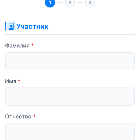
Сайт (не
Участник
заполняйте
это поле)
Фамилия
Имя
Отчество