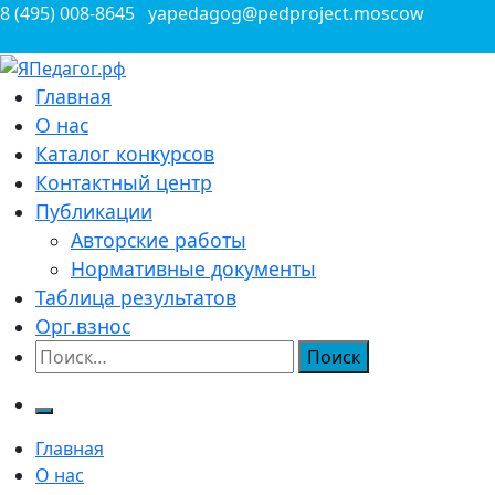
Перейти
8 (495) 008-8645
yapedagog@pedproject.moscow
к
содержимому
Всероссийские конкурсы для педагогов
Главная
ЯПедагог.рф
О нас
Каталог конкурсов
Контактный центр
Публикации
Авторские работы
Нормативные документы
Таблица результатов
Орг.взнос
Найти:
Главная
О нас