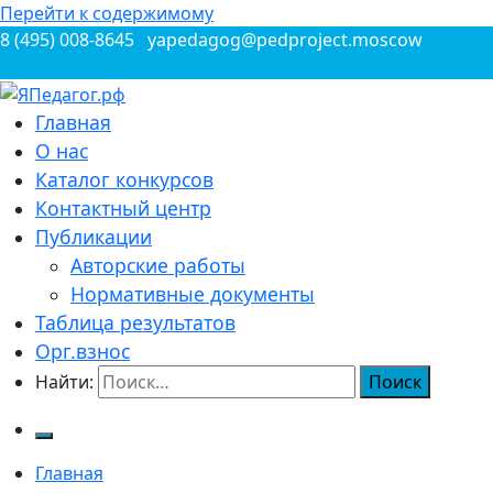
Перейти к содержимому
8 (495) 008-8645
yapedagog@pedproject.moscow
Всероссийские конкурсы для педагогов
Главная
ЯПедагог.рф
О нас
Каталог конкурсов
Контактный центр
Публикации
Авторские работы
Нормативные документы
Таблица результатов
Орг.взнос
Найти:
Главная