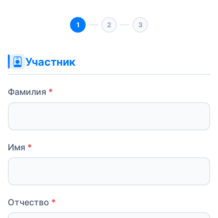
Сайт (не
Участник
заполняйте
это поле)
Фамилия
Имя
Отчество