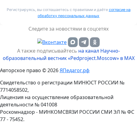
Регистрируясь, вы соглашаетесь с правилами и даёте
согласие на
обработку персональных данных
Следите за новостями в соцсетях
А также подписывайтесь
на канал Научно-
образовательный вестник «Pedproject.Moscow» в MAX
Авторское право © 2026
ЯПедагог.рф
Свидетельство о регистрации МИНЮСТ РОССИИ №
7714058502,
Лицензия на осуществление образовательной
деятельности № 041008
Роскомнадзор - МИНКОМСВЯЗИ РОССИИ СМИ ЭЛ № ФС
77 - 75452.
Пролистать