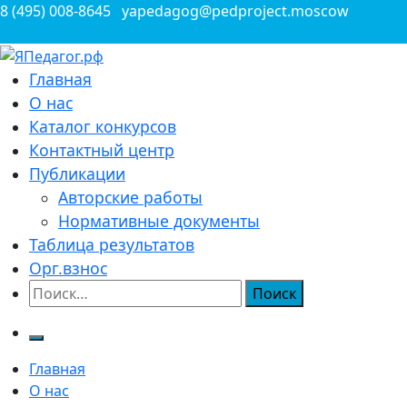
Перейти
8 (495) 008-8645
yapedagog@pedproject.moscow
к
содержимому
Всероссийские конкурсы для педагогов
Главная
ЯПедагог.рф
О нас
Каталог конкурсов
Контактный центр
Публикации
Авторские работы
Нормативные документы
Таблица результатов
Орг.взнос
Найти:
Главная
О нас