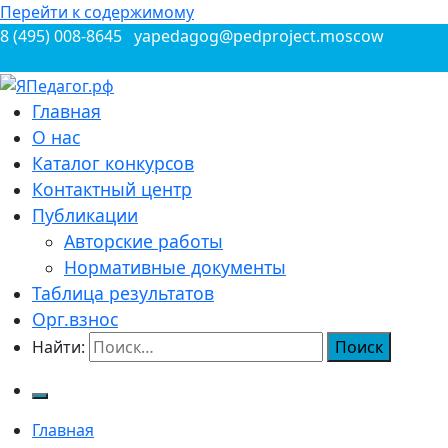
Перейти к содержимому
8 (495) 008-8645
yapedagog@pedproject.moscow
Всероссийские конкурсы для педагогов
Главная
ЯПедагог.рф
О нас
Каталог конкурсов
Контактный центр
Публикации
Авторские работы
Нормативные документы
Таблица результатов
Орг.взнос
Найти:
Главная