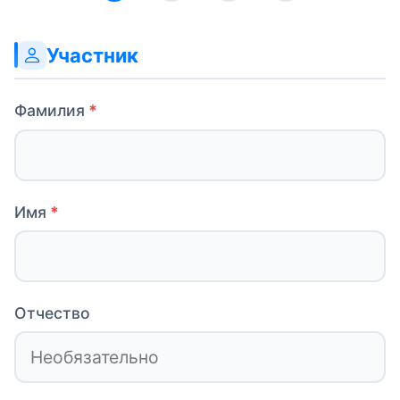
Сайт (не
Участник
заполняйте
это поле)
Фамилия
Имя
Отчество