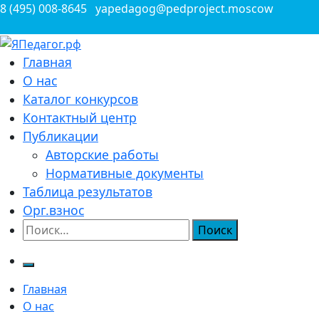
Перейти
8 (495) 008-8645
yapedagog@pedproject.moscow
к
содержимому
Всероссийские конкурсы для педагогов
Главная
ЯПедагог.рф
О нас
Каталог конкурсов
Контактный центр
Публикации
Авторские работы
Нормативные документы
Таблица результатов
Орг.взнос
Найти:
Главная
О нас