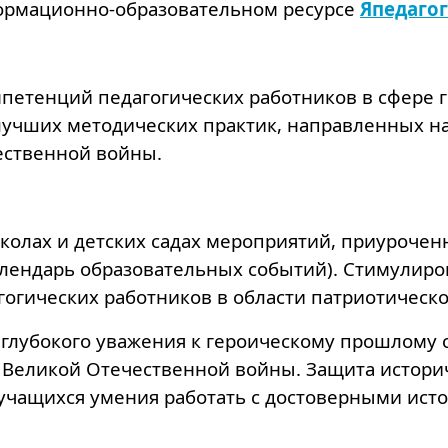
ормационно-образовательном ресурсе
Япедагог
тенций педагогических работников в сфере гр
лучших методических практик, направленных на
ественной войны.
олах и детских садах мероприятий, приуроченн
ендарь образовательных событий). Стимулиро
огических работников в области патриотическо
лубокого уважения к героическому прошлому св
 Великой Отечественной войны. Защита истори
учащихся умения работать с достоверными ист