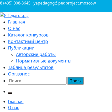
Перейти
8 (495) 008-8645
yapedagog@pedproject.moscow
к
содержимому
Всероссийские конкурсы для педагогов
Главная
ЯПедагог.рф
О нас
Каталог конкурсов
Контактный центр
Публикации
Авторские работы
Нормативные документы
Таблица результатов
Орг.взнос
Найти:
Главная
О нас