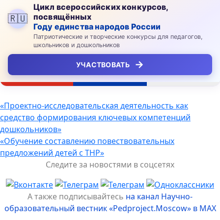
Цикл всероссийских конкурсов,
посвящённых
🇷🇺
Году единства народов России
Патриотические и творческие конкурсы для педагогов,
школьников и дошкольников
→
УЧАСТВОВАТЬ
Навигация
«Проектно-исследовательская деятельность как
средство формирования ключевых компетенций
по
дошкольников»
записям
«Обучение составлению повествовательных
предложений детей с ТНР»
Следите за новостями в соцсетях
А также подписывайтесь
на канал Научно-
образовательный вестник «Pedproject.Moscow» в MAX