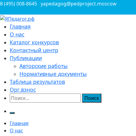
Перейти
8 (495) 008-8645
yapedagog@pedproject.moscow
к
содержимому
Всероссийские конкурсы для педагогов
Главная
ЯПедагог.рф
О нас
Каталог конкурсов
Контактный центр
Публикации
Авторские работы
Нормативные документы
Таблица результатов
Орг.взнос
Найти:
Главная
О нас