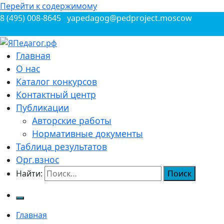
Перейти к содержимому
8 (495) 008-8645
yapedagog@pedproject.moscow
Всероссийские конкурсы для педагогов
Главная
ЯПедагог.рф
О нас
Каталог конкурсов
Контактный центр
Публикации
Авторские работы
Нормативные документы
Таблица результатов
Орг.взнос
Найти:
Главная