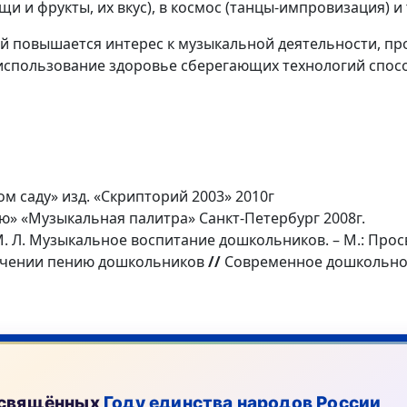
и и фрукты, их вкус), в космос (танцы-импровизация) и 
й повышается интерес к музыкальной деятельности, пр
использование здоровье сберегающих технологий спосо
м саду» изд. «Скрипторий 2003» 2010г
ию» «Музыкальная палитра» Санкт-Петербург 2008г.
 М. Л. Музыкальное воспитание дошкольников. – М.: Прос
бучении пению дошкольников
//
Современное дошкольное о
посвящённых
Году единства народов России