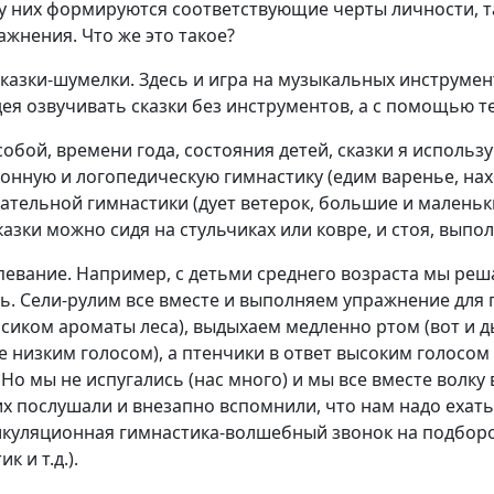
у них формируются соответствующие черты личности, т
нения. Что же это такое?
сказки-шумелки. Здесь и игра на музыкальных инструмен
я озвучивать сказки без инструментов, а с помощью тела
собой, времени года, состояния детей, сказки я использ
ционную и логопедическую гимнастику (едим варенье, н
хательной гимнастики (дует ветерок, большие и маленьк
азки можно сидя на стульчиках или ковре, и стоя, выпо
евание. Например, с детьми среднего возраста мы решае
ь. Сели-рулим все вместе и выполняем упражнение для 
сиком ароматы леса), выдыхаем медленно ртом (вот и д
низким голосом), а птенчики в ответ высоким голосом ч
 Но мы не испугались (нас много) и мы все вместе волку
их послушали и внезапно вспомнили, что нам надо ехать
тикуляционная гимнастика-волшебный звонок на подбород
к и т.д.).