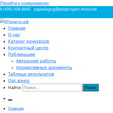
Перейти к содержимому
8 (495) 008-8645
yapedagog@pedproject.moscow
Всероссийские конкурсы для педагогов
Главная
ЯПедагог.рф
О нас
Каталог конкурсов
Контактный центр
Публикации
Авторские работы
Нормативные документы
Таблица результатов
Орг.взнос
Найти:
Главная