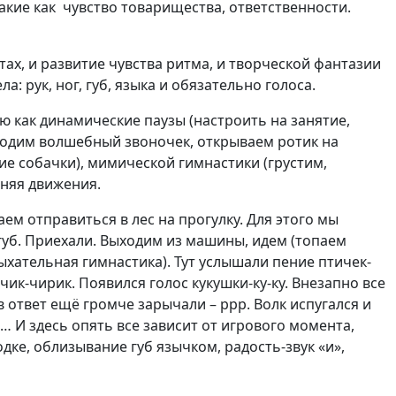
акие как чувство
товарищества, ответственности.
тах, и развитие чувства ритма, и творческой фантазии
: рук, ног, губ, языка и обязательно голоса.
ую как динамические паузы (настроить на занятие,
аходим волшебный звоночек, открываем ротик на
ие собачки), мимической гимнастики (грустим,
лняя движения.
м отправиться в лес на прогулку. Для этого мы
губ. Приехали. Выходим из машины, идем (топаем
ыхательная гимнастика). Тут услышали пение птичек-
ик-чирик. Появился голос кукушки-ку-ку. Внезапно все
 в ответ ещё громче зарычали – ррр. Волк испугался и
… И здесь опять все зависит от игрового момента,
ке, облизывание губ язычком, радость-звук «и»,