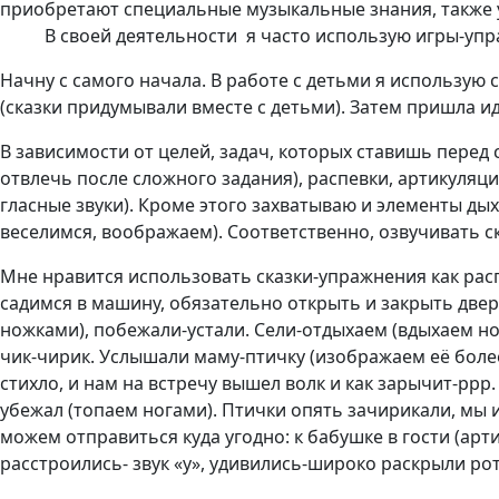
приобретают специальные музыкальные знания, также 
В своей деятельности я часто использую игры-упраж
Начну с самого начала. В работе с детьми я использую 
(сказки придумывали вместе с детьми). Затем пришла иде
В зависимости от целей, задач, которых ставишь перед 
отвлечь после сложного задания), распевки, артикуля
гласные звуки). Кроме этого захватываю и элементы ды
веселимся, воображаем). Соответственно, озвучивать ск
Мне нравится использовать сказки-упражнения как расп
садимся в машину, обязательно открыть и закрыть двер
ножками), побежали-устали. Сели-отдыхаем (вдыхаем но
чик-чирик. Услышали маму-птичку (изображаем её более 
стихло, и нам на встречу вышел волк и как зарычит-ррр.
убежал (топаем ногами). Птички опять зачирикали, мы 
можем отправиться куда угодно: к бабушке в гости (ар
расстроились- звук «у», удивились-широко раскрыли роти