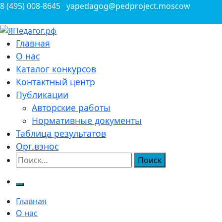
Перейти
8 (495) 008-8645
yapedagog@pedproject.moscow
к
содержимому
Всероссийские конкурсы для педагогов
Главная
ЯПедагог.рф
О нас
Каталог конкурсов
Контактный центр
Публикации
Авторские работы
Нормативные документы
Таблица результатов
Орг.взнос
Найти:
Главная
О нас