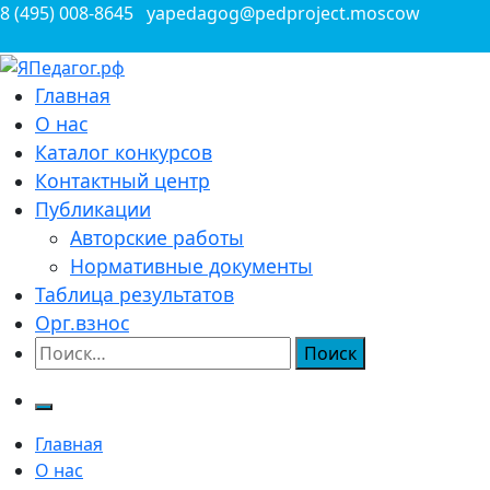
Перейти
8 (495) 008-8645
yapedagog@pedproject.moscow
к
содержимому
Всероссийские конкурсы для педагогов
Главная
ЯПедагог.рф
О нас
Каталог конкурсов
Контактный центр
Публикации
Авторские работы
Нормативные документы
Таблица результатов
Орг.взнос
Найти:
Главная
О нас