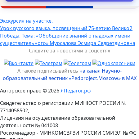
Навигация
Экскурсия на участке.
Урок русского языка, посвященный 75-летию Великой
по
Победы. Тема: «Обобщение знаний о падежах имени
записям
существительного» Мурсалова Эсмира Седретдиновна
Следите за новостями в соцсетях
А также подписывайтесь
на канал Научно-
образовательный вестник «Pedproject.Moscow» в MAX
Авторское право © 2026
ЯПедагог.рф
Свидетельство о регистрации МИНЮСТ РОССИИ №
7714058502,
Лицензия на осуществление образовательной
деятельности № 041008
Роскомнадзор - МИНКОМСВЯЗИ РОССИИ СМИ ЭЛ № ФС