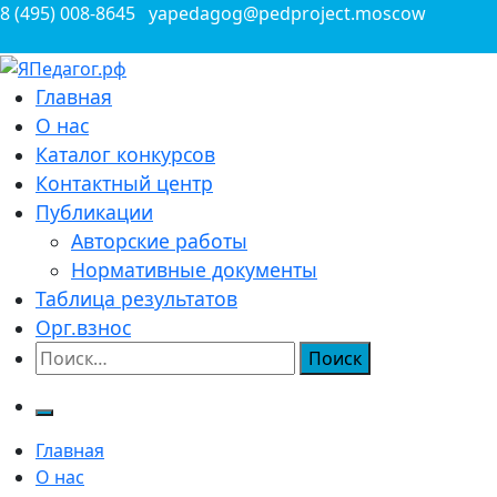
Перейти
8 (495) 008-8645
yapedagog@pedproject.moscow
к
содержимому
Всероссийские конкурсы для педагогов
Главная
ЯПедагог.рф
О нас
Каталог конкурсов
Контактный центр
Публикации
Авторские работы
Нормативные документы
Таблица результатов
Орг.взнос
Найти:
Главная
О нас