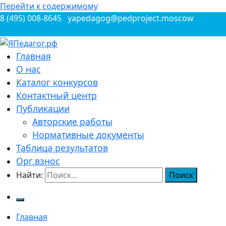
Перейти к содержимому
8 (495) 008-8645
yapedagog@pedproject.moscow
Всероссийские конкурсы для педагогов
Главная
ЯПедагог.рф
О нас
Каталог конкурсов
Контактный центр
Публикации
Авторские работы
Нормативные документы
Таблица результатов
Орг.взнос
Найти:
Главная