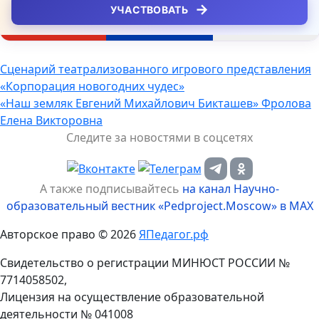
→
УЧАСТВОВАТЬ
Навигация
Сценарий театрализованного игрового представления
«Корпорация новогодних чудес»
по
«Наш земляк Евгений Михайлович Бикташев» Фролова
записям
Елена Викторовна
Следите за новостями в соцсетях
А также подписывайтесь
на канал Научно-
образовательный вестник «Pedproject.Moscow» в MAX
Авторское право © 2026
ЯПедагог.рф
Свидетельство о регистрации МИНЮСТ РОССИИ №
7714058502,
Лицензия на осуществление образовательной
деятельности № 041008