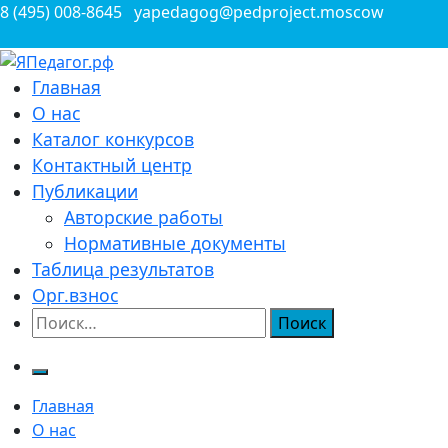
Перейти
8 (495) 008-8645
yapedagog@pedproject.moscow
к
содержимому
Всероссийские конкурсы для педагогов
Главная
ЯПедагог.рф
О нас
Каталог конкурсов
Контактный центр
Публикации
Авторские работы
Нормативные документы
Таблица результатов
Орг.взнос
Найти:
Главная
О нас