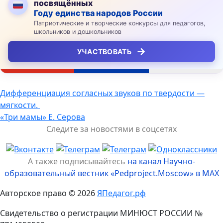
посвящённых
Году единства народов России
Патриотические и творческие конкурсы для педагогов,
школьников и дошкольников
→
УЧАСТВОВАТЬ
Навигация
Дифференциация согласных звуков по твердости —
мягкости.
по
«Три мамы» Е. Серова
записям
Следите за новостями в соцсетях
А также подписывайтесь
на канал Научно-
образовательный вестник «Pedproject.Moscow» в MAX
Авторское право © 2026
ЯПедагог.рф
Свидетельство о регистрации МИНЮСТ РОССИИ №