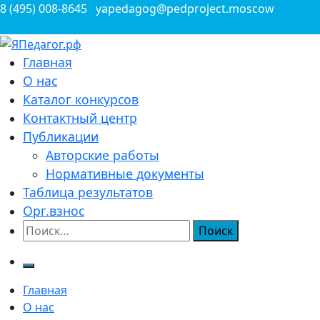
Перейти
8 (495) 008-8645
yapedagog@pedproject.moscow
к
содержимому
Всероссийские конкурсы для педагогов
Главная
ЯПедагог.рф
О нас
Каталог конкурсов
Контактный центр
Публикации
Авторские работы
Нормативные документы
Таблица результатов
Орг.взнос
Найти:
Главная
О нас