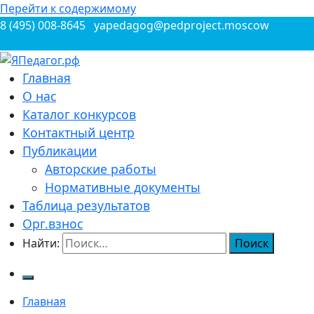
Перейти к содержимому
8 (495) 008-8645
yapedagog@pedproject.moscow
Всероссийские конкурсы для педагогов
Главная
ЯПедагог.рф
О нас
Каталог конкурсов
Контактный центр
Публикации
Авторские работы
Нормативные документы
Таблица результатов
Орг.взнос
Найти:
Главная