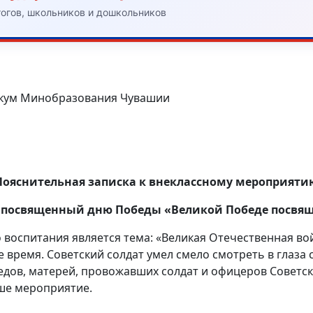
гогов, школьников и дошкольников
икум Минобразования Чувашии
Пояснительная записка к внеклассному мероприяти
, посвященный дню Победы «Великой Победе посвящ
итания является тема: «Великая Отечественная война»
е время. Советский солдат умел смело смотреть в глаза
едов, матерей, провожавших солдат и офицеров Советс
ше мероприятие.