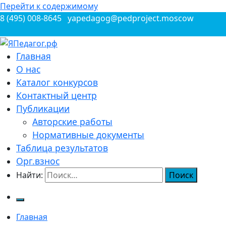
Перейти к содержимому
8 (495) 008-8645
yapedagog@pedproject.moscow
Всероссийские конкурсы для педагогов
Главная
ЯПедагог.рф
О нас
Каталог конкурсов
Контактный центр
Публикации
Авторские работы
Нормативные документы
Таблица результатов
Орг.взнос
Найти:
Главная