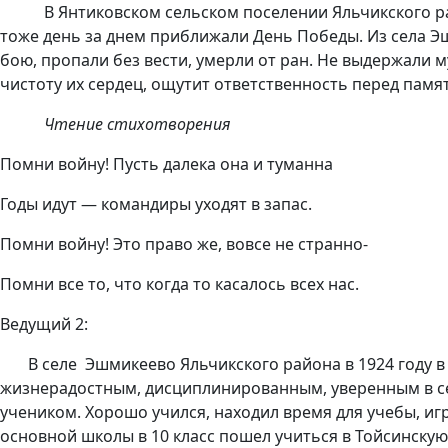
В Янтиковском сельском поселении Яльчикского района
тоже день за днем приближали День Победы. Из cела Э
бою, пропали без вести, умерли от ран. Не выдержали м
чистоту их сердец, ощутит ответственность перед памя
Чтение стихотворения
Помни войну! Пусть далека она и туманна
Годы идут — командиры уходят в запас.
Помни войну! Это право же, вовсе не странно-
Помни все то, что когда то касалось всех нас.
Ведущий 2:
В селе Эшмикеево Яльчикского района в 1924 году в 
жизнерадостным, дисциплинированным, уверенным в с
учеником. Хорошо учился, находил время для учебы, иг
основной школы в 10 класс пошел учиться в Тойсинскую