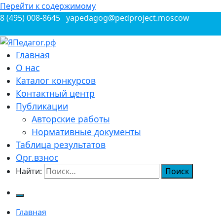
Перейти к содержимому
8 (495) 008-8645
yapedagog@pedproject.moscow
Всероссийские конкурсы для педагогов
Главная
ЯПедагог.рф
О нас
Каталог конкурсов
Контактный центр
Публикации
Авторские работы
Нормативные документы
Таблица результатов
Орг.взнос
Найти:
Главная