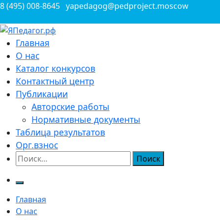
Перейти
8 (495) 008-8645
yapedagog@pedproject.moscow
к
содержимому
Всероссийские конкурсы для педагогов
Главная
ЯПедагог.рф
О нас
Каталог конкурсов
Контактный центр
Публикации
Авторские работы
Нормативные документы
Таблица результатов
Орг.взнос
Найти:
Главная
О нас