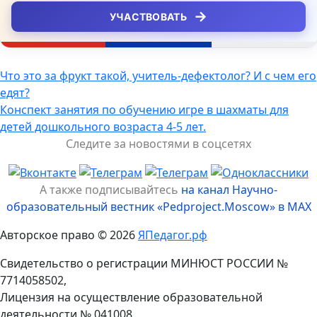
→
УЧАСТВОВАТЬ
Навигация
Что это за фрукт такой, учитель-дефектолог? И с чем его
едят?
по
Конспект занятия по обучению игре в шахматы для
записям
детей дошкольного возраста 4-5 лет.
Следите за новостями в соцсетях
А также подписывайтесь
на канал Научно-
образовательный вестник «Pedproject.Moscow» в MAX
Авторское право © 2026
ЯПедагог.рф
Свидетельство о регистрации МИНЮСТ РОССИИ №
7714058502,
Лицензия на осуществление образовательной
деятельности № 041008