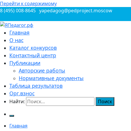
Перейти к содержимому
8 (495) 008-8645
yapedagog@pedproject.moscow
Всероссийские конкурсы для педагогов
Главная
ЯПедагог.рф
О нас
Каталог конкурсов
Контактный центр
Публикации
Авторские работы
Нормативные документы
Таблица результатов
Орг.взнос
Найти:
Главная