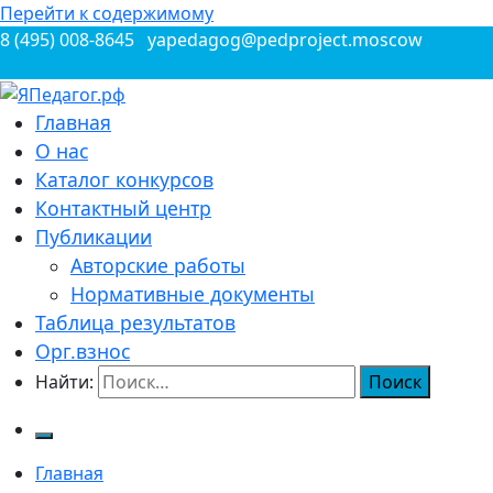
Перейти к содержимому
8 (495) 008-8645
yapedagog@pedproject.moscow
Всероссийские конкурсы для педагогов
Главная
ЯПедагог.рф
О нас
Каталог конкурсов
Контактный центр
Публикации
Авторские работы
Нормативные документы
Таблица результатов
Орг.взнос
Найти:
Главная