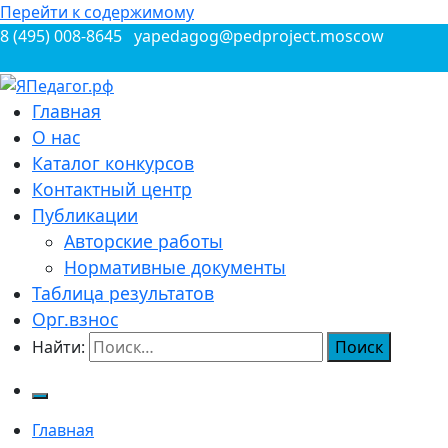
Перейти к содержимому
8 (495) 008-8645
yapedagog@pedproject.moscow
Всероссийские конкурсы для педагогов
Главная
ЯПедагог.рф
О нас
Каталог конкурсов
Контактный центр
Публикации
Авторские работы
Нормативные документы
Таблица результатов
Орг.взнос
Найти:
Главная