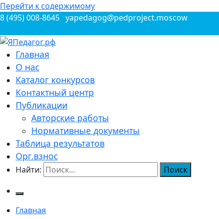
Перейти к содержимому
8 (495) 008-8645
yapedagog@pedproject.moscow
Всероссийские конкурсы для педагогов
Главная
ЯПедагог.рф
О нас
Каталог конкурсов
Контактный центр
Публикации
Авторские работы
Нормативные документы
Таблица результатов
Орг.взнос
Найти:
Главная