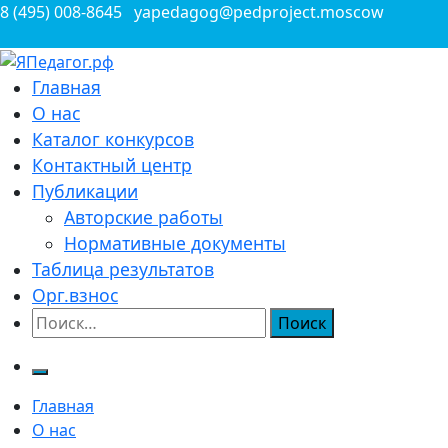
Перейти
8 (495) 008-8645
yapedagog@pedproject.moscow
к
содержимому
Всероссийские конкурсы для педагогов
Главная
ЯПедагог.рф
О нас
Каталог конкурсов
Контактный центр
Публикации
Авторские работы
Нормативные документы
Таблица результатов
Орг.взнос
Найти:
Главная
О нас