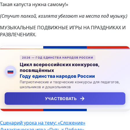
Такая капуста нужна самому!»
(Стучит палкой, козлята убегают на места под музыку.)
МУЗЫКАЛЬНЫЕ ПОДВИЖНЫЕ ИГРЫ НА ПРАЗДНИКАХ И
РАЗВЛЕЧЕНИЯХ.
2026 — ГОД ЕДИНСТВА НАРОДОВ РОССИИ
Цикл всероссийских конкурсов,
посвящённых
Году единства народов России
Патриотические и творческие конкурсы для педагогов,
школьников и дошкольников
→
УЧАСТВОВАТЬ
Навигация
Сценарий урока на тему: «Сложение»
Дидактическая игра «Путь к Победе»