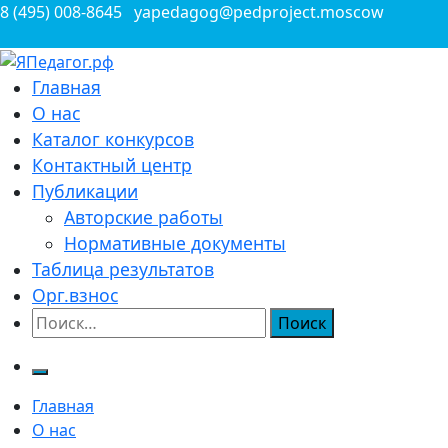
Перейти
8 (495) 008-8645
yapedagog@pedproject.moscow
к
содержимому
Всероссийские конкурсы для педагогов
Главная
ЯПедагог.рф
О нас
Каталог конкурсов
Контактный центр
Публикации
Авторские работы
Нормативные документы
Таблица результатов
Орг.взнос
Найти:
Главная
О нас