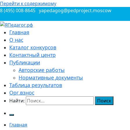
Перейти к содержимому
8 (495) 008-8645
yapedagog@pedproject.moscow
Всероссийские конкурсы для педагогов
Главная
ЯПедагог.рф
О нас
Каталог конкурсов
Контактный центр
Публикации
Авторские работы
Нормативные документы
Таблица результатов
Орг.взнос
Найти:
Главная