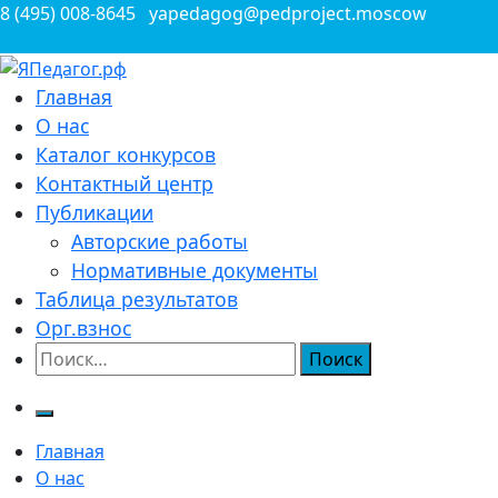
Перейти
8 (495) 008-8645
yapedagog@pedproject.moscow
к
содержимому
Всероссийские конкурсы для педагогов
Главная
ЯПедагог.рф
О нас
Каталог конкурсов
Контактный центр
Публикации
Авторские работы
Нормативные документы
Таблица результатов
Орг.взнос
Найти:
Главная
О нас