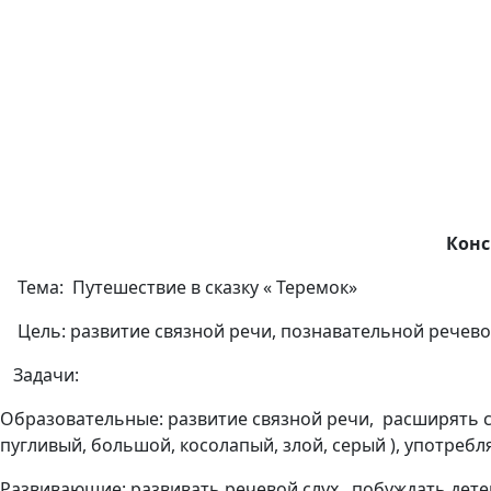
Конс
Тема: Путешествие в сказку « Теремок»
Цель: развитие связной речи, познавательной речево
Задачи:
Образовательные:
развитие связной речи, расширять с
пугливый, большой, косолапый, злой, серый ), употре
Развивающие:
развивать речевой слух, побуждать дете