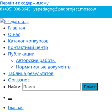
Перейти к содержимому
8 (495) 008-8645
yapedagog@pedproject.moscow
Всероссийские конкурсы для педагогов
Главная
ЯПедагог.рф
О нас
Каталог конкурсов
Контактный центр
Публикации
Авторские работы
Нормативные документы
Таблица результатов
Орг.взнос
Найти:
Главная