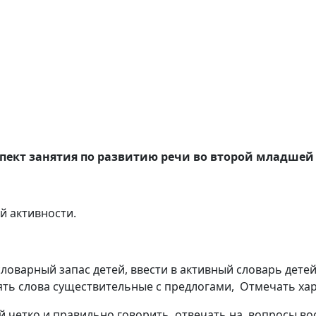
пект занятия по развитию речи во второй младшей
й активности.
ловарный запас детей, ввести в активный словарь детей
блять слова существительные с предлогами, Отмечать х
й четко и правильно говорить, отвечать на вопросы во