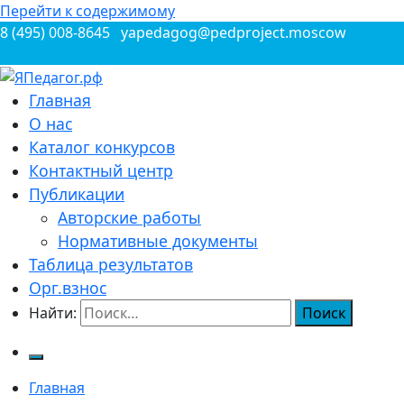
Перейти к содержимому
8 (495) 008-8645
yapedagog@pedproject.moscow
Всероссийские конкурсы для педагогов
Главная
ЯПедагог.рф
О нас
Каталог конкурсов
Контактный центр
Публикации
Авторские работы
Нормативные документы
Таблица результатов
Орг.взнос
Найти:
Главная