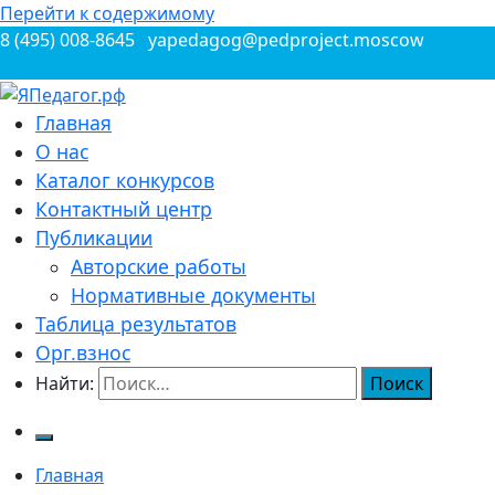
Перейти к содержимому
8 (495) 008-8645
yapedagog@pedproject.moscow
Всероссийские конкурсы для педагогов
Главная
ЯПедагог.рф
О нас
Каталог конкурсов
Контактный центр
Публикации
Авторские работы
Нормативные документы
Таблица результатов
Орг.взнос
Найти:
Главная