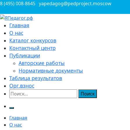
Перейти
8 (495) 008-8645
yapedagog@pedproject.moscow
к
содержимому
Всероссийские конкурсы для педагогов
Главная
ЯПедагог.рф
О нас
Каталог конкурсов
Контактный центр
Публикации
Авторские работы
Нормативные документы
Таблица результатов
Орг.взнос
Найти:
Главная
О нас