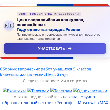
2026 — ГОД ЕДИНСТВА НАРОДОВ РОССИИ
Цикл всероссийских конкурсов,
посвящённых
🇷🇺
Году единства народов России
Патриотические и творческие конкурсы для педагогов,
школьников и дошкольников
→
УЧАСТВОВАТЬ
Навигация
Сборник творческих работ учащихся 5 классов.
Классный час на тему: «Новый год»
по
Следите за новостями в соцсетях
записям
А также подписывайтесь
на канал Научно-
образовательный вестник «Pedproject.Moscow» в MAX