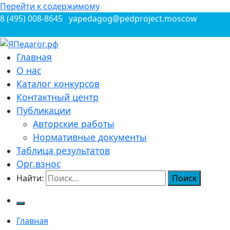
Перейти к содержимому
8 (495) 008-8645
yapedagog@pedproject.moscow
Всероссийские конкурсы для педагогов
Главная
ЯПедагог.рф
О нас
Каталог конкурсов
Контактный центр
Публикации
Авторские работы
Нормативные документы
Таблица результатов
Орг.взнос
Найти:
Главная