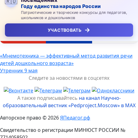
🇷🇺
Году единства народов России
Патриотические и творческие конкурсы для педагогов,
школьников и дошкольников
→
УЧАСТВОВАТЬ
Навигация
«Мнемотехника — эффективный метод развития речи
детей дошкольного возраста»
по
Утренник 9 мая
записям
Следите за новостями в соцсетях
А также подписывайтесь
на канал Научно-
образовательный вестник «Pedproject.Moscow» в MAX
Авторское право © 2026
ЯПедагог.рф
Свидетельство о регистрации МИНЮСТ РОССИИ №
7714058502,