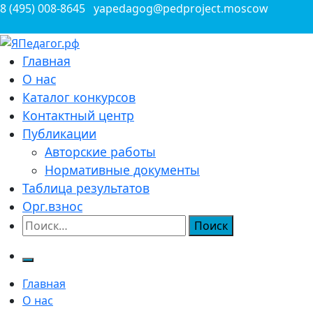
Перейти
8 (495) 008-8645
yapedagog@pedproject.moscow
к
содержимому
Всероссийские конкурсы для педагогов
Главная
ЯПедагог.рф
О нас
Каталог конкурсов
Контактный центр
Публикации
Авторские работы
Нормативные документы
Таблица результатов
Орг.взнос
Найти:
Главная
О нас