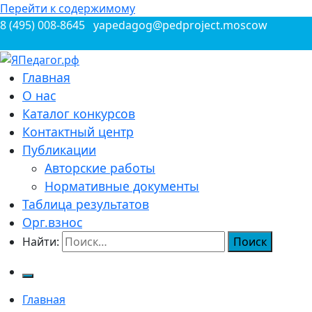
Перейти к содержимому
8 (495) 008-8645
yapedagog@pedproject.moscow
Всероссийские конкурсы для педагогов
Главная
ЯПедагог.рф
О нас
Каталог конкурсов
Контактный центр
Публикации
Авторские работы
Нормативные документы
Таблица результатов
Орг.взнос
Найти:
Главная