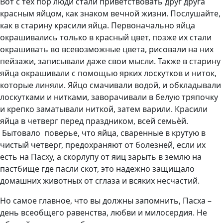
Вот с тех пор люди стали приветствовать друг друга
красным яйцом, как знаком вечной жизни. Послушайте,
как в старину красили яйца. Первоначально яйца
окрашивались только в красный цвет, позже их стали
окрашивать во всевозможные цвета, рисовали на них
пейзажи, записывали даже свои мысли. Также в старину
яйца окрашивали с помощью ярких лоскутков и ниток,
которые линяли. Яйцо смачивали водой, и обкладывали
лоскутками и нитками, заворачивали в белую тряпочку
и крепко заматывали ниткой, затем варили. Красили
яйца в четверг перед праздником, всей семь
ѐ
й.
Бытовало поверье, что яйца, сваренные в крутую в
чистый четверг, предохраняют от болезней, если их
есть на Пасху, а скорлупу от яиц зарыть в землю на
пастбище где пасли скот, это надежно защищало
домашних животных от сглаза и всяких несчастий.
Но самое главное, что вы должны запомнить, Пасха –
день всеобщего равенства, любви и милосердия. Не