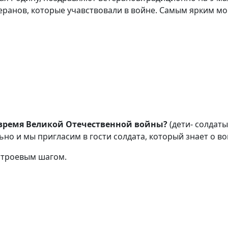
еранов, которые учавствовали в войне. Самым ярким мо
 время Великой
Отечественной войны?
(дети- солдаты
ьно и мы пригласим в гости солдата, который знает о во
строевым шагом.