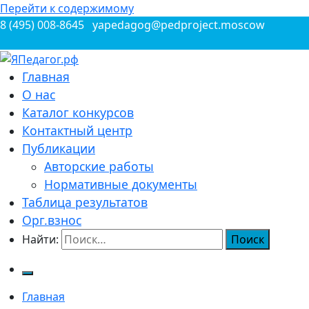
Перейти к содержимому
8 (495) 008-8645
yapedagog@pedproject.moscow
Всероссийские конкурсы для педагогов
Главная
ЯПедагог.рф
О нас
Каталог конкурсов
Контактный центр
Публикации
Авторские работы
Нормативные документы
Таблица результатов
Орг.взнос
Найти:
Главная