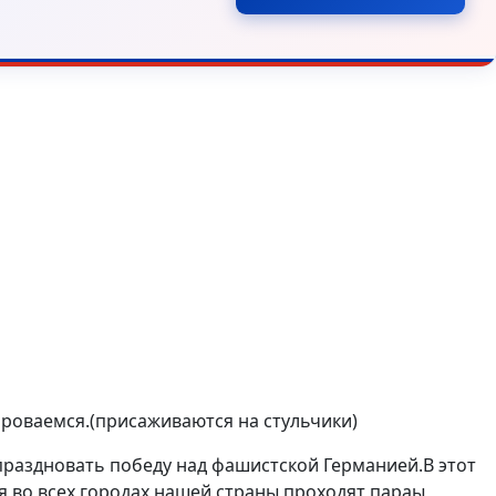
ороваемся.(присаживаются на стульчики)
т праздновать победу над фашистской Германией.В этот
я во всех городах нашей страны проходят параы