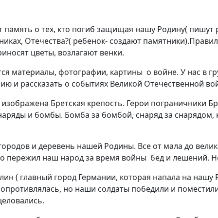
 память о тех, кто погиб защищая нашу Родину( пишут р
никах, Отечества?( ребенок- создают памятники).Прави
риносят цветы, возлагают венки.
тся материалы, фотографии, картины о войне. У нас в 
ию и рассказать о событиях Великой Отечественной во
изображена Бретская крепость. Герои пограничники Бре
наряды и бомбы. Бомба за бомбой, снаряд за снарядом, 
городов и деревень нашей Родины. Все
от мала до вели
о пережил наш народ за время войны бед и лешений. Н
лин ( главный город Германии, которая напала на нашу
сопротивлялась, но наши солдаты победили и поместили
целовались.