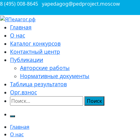
Перейти
8 (495) 008-8645
yapedagog@pedproject.moscow
к
содержимому
Всероссийские конкурсы для педагогов
Главная
ЯПедагог.рф
О нас
Каталог конкурсов
Контактный центр
Публикации
Авторские работы
Нормативные документы
Таблица результатов
Орг.взнос
Найти:
Главная
О нас