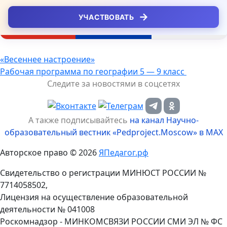
→
УЧАСТВОВАТЬ
Навигация
«Весеннее настроение»
Рабочая программа по географии 5 — 9 класс
по
Следите за новостями в соцсетях
записям
А также подписывайтесь
на канал Научно-
образовательный вестник «Pedproject.Moscow» в MAX
Авторское право © 2026
ЯПедагог.рф
Свидетельство о регистрации МИНЮСТ РОССИИ №
7714058502,
Лицензия на осуществление образовательной
деятельности № 041008
Роскомнадзор - МИНКОМСВЯЗИ РОССИИ СМИ ЭЛ № ФС