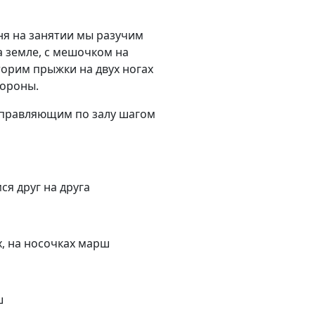
дня на занятии мы разучим
а земле, с мешочком на
торим прыжки на двух ногах
тороны.
аправляющим по залу шагом
ся друг на друга
х, на носочках марш
ш