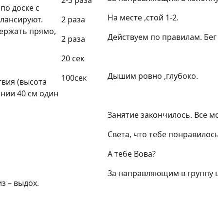
по доске с
На месте ,стой 1-2.
алансируют.
2 раза
держать прямо,
Действуем по правилам. Бег 
2 раза
20 сек
Дышим ровно ,глубоко.
100сек
твия (высота
янии 40 см один
Занятие закончилось. Все м
Света, что тебе понравилос
А тебе Вова?
За направляющим в группу 
з – выдох.