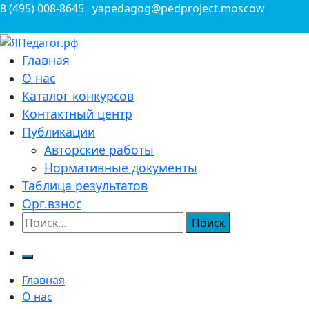
Перейти
8 (495) 008-8645
yapedagog@pedproject.moscow
к
содержимому
Всероссийские конкурсы для педагогов
Главная
ЯПедагог.рф
О нас
Каталог конкурсов
Контактный центр
Публикации
Авторские работы
Нормативные документы
Таблица результатов
Орг.взнос
Найти:
Главная
О нас