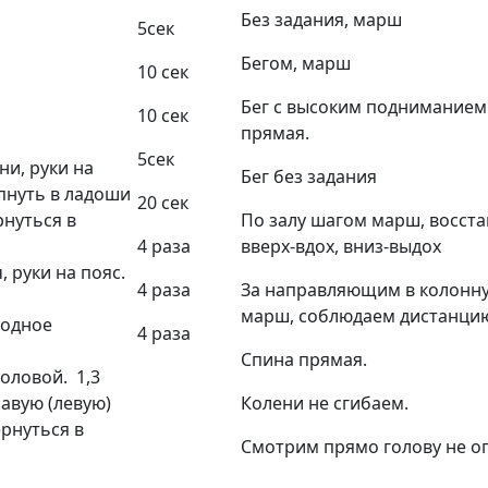
Без задания, марш
5сек
Бегом, марш
10 сек
Бег с высоким подниманием 
10 сек
прямая.
5сек
ни, руки на
Бег без задания
опнуть в ладоши
20 сек
рнуться в
По залу шагом марш, восста
4 раза
вверх-вдох, вниз-выдох
, руки на пояс.
4 раза
За направляющим в колонну 
марш, соблюдаем дистанци
ходное
4 раза
Спина прямая.
головой. 1,3
равую (левую)
Колени не сгибаем.
ернуться
в
Смотрим прямо голову не о