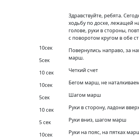
Здравствуйте, ребята. Сего
ходьбу по доске, лежащей н
голове, руки в стороны, пов
с поворотом кругом в обе с
10сек
Повернулись направо, за н
марш.
5сек
Четкий счет
10 сек
Бегом марш, не наталкиваем
10сек
Шагом марш
5сек
Руки в сторону, ладони ввер
10 сек
Руки вниз, шагом марш
5 сек
Руки на пояс, на пятках мар
10сек