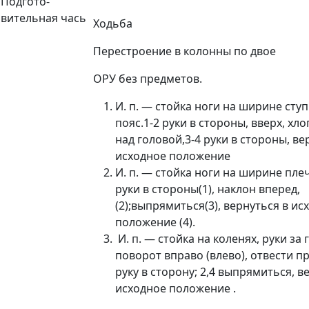
Подгото-
вительная чась
Ходьба
Перестроение в колонны по двое
ОРУ без предметов.
И. п. — стойка ноги на ширине ступ
пояс.1-2 руки в стороны, вверх, хл
над головой,3-4 руки в стороны, ве
исходное положение
И. п. — стойка ноги на ширине плеч
руки в стороны(1), наклон вперед,
(2);выпрямиться(3), вернуться в ис
положение (4).
И. п. — стойка на коленях, руки за 
поворот вправо (влево), отвести п
руку в сторону; 2,4 выпрямиться, в
исходное положение .