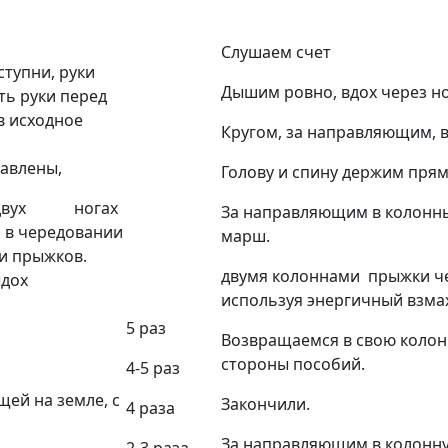
Слушаем счет
ступни, руки
Дышим ровно, вдох через но
ть руки перед
в исходное
Кругом, за направляющим, в
тавлены,
Голову и спину держим прям
на двух ногах
За направляющим в колонны
, в чередовании
марш.
и прыжков.
двумя колоннами прыжки че
ыдох
используя энергичный взмах
5 раз
Возвращаемся в свою колон
стороны пособий.
4-5 раз
щей на земле, с
Закончили.
4 раза
За направляющим в колонну
2-3 раза