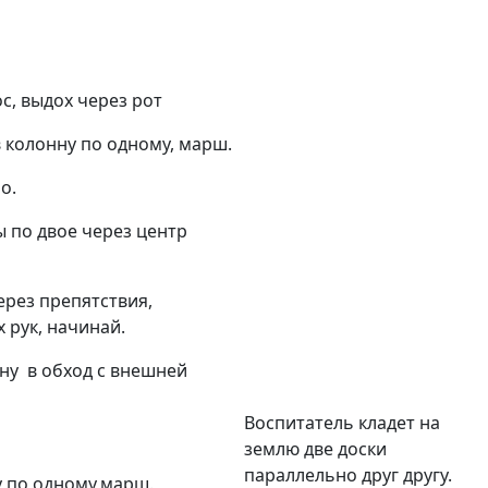
с, выдох через рот
 колонну по одному, марш.
о.
 по двое через центр
рез препятствия,
 рук, начинай.
ну в обход с внешней
Воспитатель кладет на
землю две доски
параллельно друг другу.
 по одному,марш.