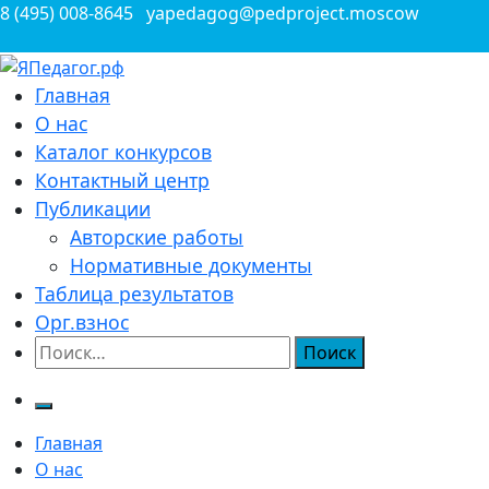
Перейти
8 (495) 008-8645
yapedagog@pedproject.moscow
к
содержимому
Всероссийские конкурсы для педагогов
Главная
ЯПедагог.рф
О нас
Каталог конкурсов
Контактный центр
Публикации
Авторские работы
Нормативные документы
Таблица результатов
Орг.взнос
Найти:
Главная
О нас