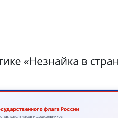
тике «Незнайка в стра
осударственного флага России
гогов, школьников и дошкольников