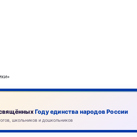
ики»
посвящённых
Году единства народов России
гогов, школьников и дошкольников