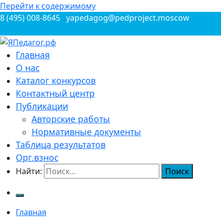
Перейти к содержимому
8 (495) 008-8645
yapedagog@pedproject.moscow
Всероссийские конкурсы для педагогов
Главная
ЯПедагог.рф
О нас
Каталог конкурсов
Контактный центр
Публикации
Авторские работы
Нормативные документы
Таблица результатов
Орг.взнос
Найти:
Главная