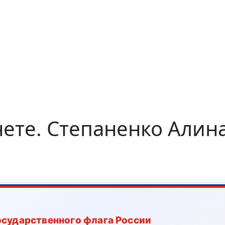
нете. Степаненко Алин
осударственного флага России