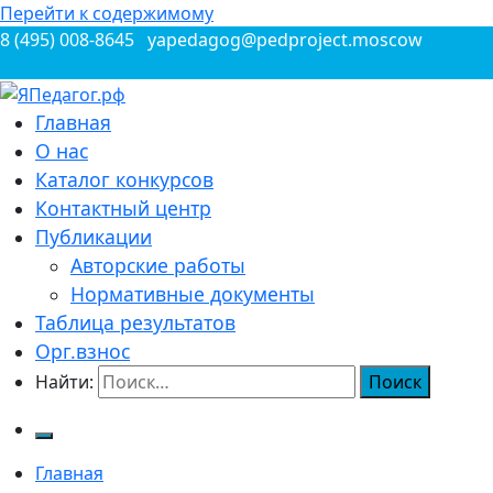
Перейти к содержимому
8 (495) 008-8645
yapedagog@pedproject.moscow
Всероссийские конкурсы для педагогов
Главная
ЯПедагог.рф
О нас
Каталог конкурсов
Контактный центр
Публикации
Авторские работы
Нормативные документы
Таблица результатов
Орг.взнос
Найти:
Главная