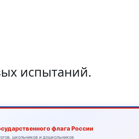
вых испытаний.
осударственного флага России
гогов, школьников и дошкольников