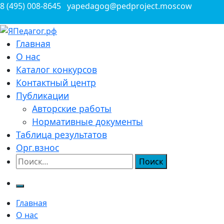
Перейти
8 (495) 008-8645
yapedagog@pedproject.moscow
к
содержимому
Всероссийские конкурсы для педагогов
Главная
ЯПедагог.рф
О нас
Каталог конкурсов
Контактный центр
Публикации
Авторские работы
Нормативные документы
Таблица результатов
Орг.взнос
Найти:
Главная
О нас