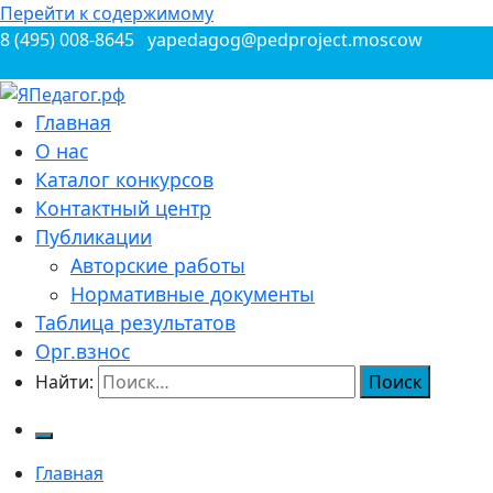
Перейти к содержимому
8 (495) 008-8645
yapedagog@pedproject.moscow
Всероссийские конкурсы для педагогов
Главная
ЯПедагог.рф
О нас
Каталог конкурсов
Контактный центр
Публикации
Авторские работы
Нормативные документы
Таблица результатов
Орг.взнос
Найти:
Главная