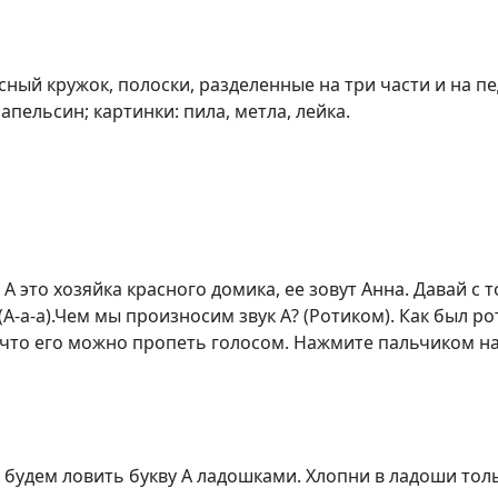
сный кружок, полоски, разделенные на три части и на пе
пельсин; картинки: пила, метла, лейка.
А это хозяйка красного домика, ее зовут Анна. Давай с 
А-а-а).
Чем мы произносим звук А? (Ротиком). Как был ро
му что его можно пропеть голосом. Нажмите пальчиком на
 будем ловить букву А ладошками. Хлопни в ладоши толь