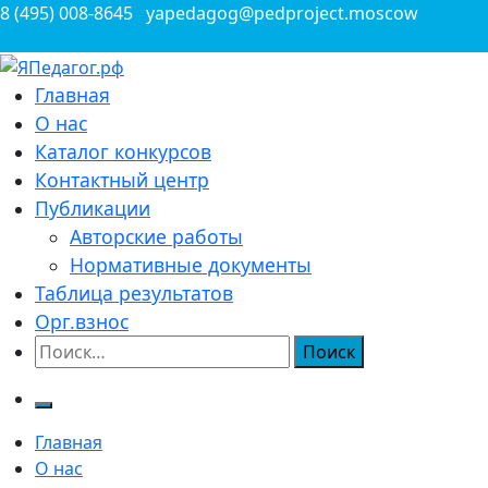
Перейти
8 (495) 008-8645
yapedagog@pedproject.moscow
к
содержимому
Всероссийские конкурсы для педагогов
Главная
ЯПедагог.рф
О нас
Каталог конкурсов
Контактный центр
Публикации
Авторские работы
Нормативные документы
Таблица результатов
Орг.взнос
Найти:
Главная
О нас