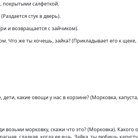
, покрытыми салфеткой.
Раздается стук в дверь).
ери и возвращается с зайчиком).
м. Что же ты хочешь, зайка? (Прикладывает его к щеке, к
дети, какие овощи у нас в корзине? (Морковка, капуста, 
иди возьми морковку, скажи что это? (Морковка). Какого 
асная, сладкая, когда ее ешь. Зайка, ты любишь капусту?