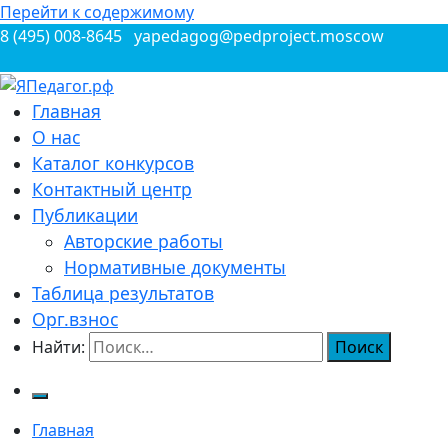
Перейти к содержимому
8 (495) 008-8645
yapedagog@pedproject.moscow
Всероссийские конкурсы для педагогов
Главная
ЯПедагог.рф
О нас
Каталог конкурсов
Контактный центр
Публикации
Авторские работы
Нормативные документы
Таблица результатов
Орг.взнос
Найти:
Главная