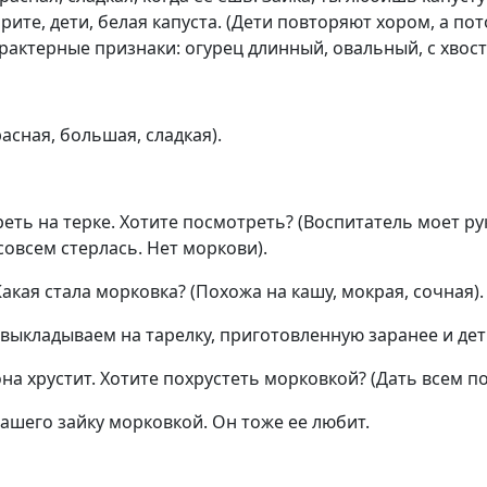
орите, дети, белая капуста. (Дети повторяют хором, а пот
актерные признаки: огурец длинный, овальный, с хвости
асная, большая, сладкая).
еть на терке. Хотите посмотреть? (Воспитатель моет рук
овсем стерлась. Нет моркови).
кая стала морковка? (Похожа на кашу, мокрая, сочная).
ь выкладываем на тарелку, приготовленную заранее и д
она хрустит. Хотите похрустеть морковкой? (Дать всем по
нашего зайку морковкой. Он тоже ее любит.