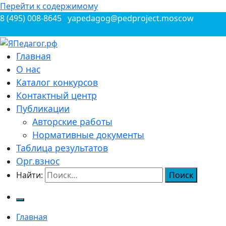
Перейти к содержимому
8 (495) 008-8645
yapedagog@pedproject.moscow
Всероссийские конкурсы для педагогов
Главная
ЯПедагог.рф
О нас
Каталог конкурсов
Контактный центр
Публикации
Авторские работы
Нормативные документы
Таблица результатов
Орг.взнос
Найти:
Главная