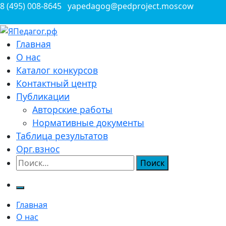
Перейти
8 (495) 008-8645
yapedagog@pedproject.moscow
к
содержимому
Всероссийские конкурсы для педагогов
Главная
ЯПедагог.рф
О нас
Каталог конкурсов
Контактный центр
Публикации
Авторские работы
Нормативные документы
Таблица результатов
Орг.взнос
Найти:
Главная
О нас