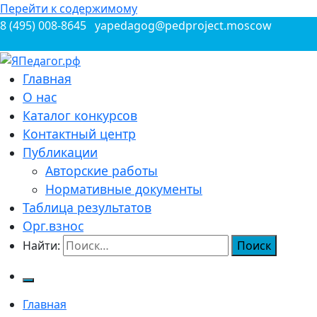
Перейти к содержимому
8 (495) 008-8645
yapedagog@pedproject.moscow
Всероссийские конкурсы для педагогов
Главная
ЯПедагог.рф
О нас
Каталог конкурсов
Контактный центр
Публикации
Авторские работы
Нормативные документы
Таблица результатов
Орг.взнос
Найти:
Главная